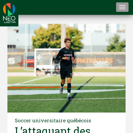
Togg
navi
Soccer universitaire québécois
L’attaquant des