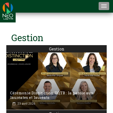
Togg
navi
Gestion
Gestion
Cérémonie Distinction UQTR : la parole aux
lauréates et lauréats
23 avril 2026