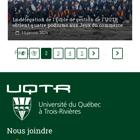
La délégation de l'École de gestion de l'UQTR
obtient quatre podiums aux Jeux du commerce
13 janvier 2026
Page 2 de 13
1
2
3
4
5
...
Nous joindre