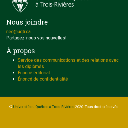
Nous joindre
neo@uqtr.ca
Partagez-nous vos nouvelles!
À propos
Service des communications et des relations avec
les diplômés
Énoncé éditorial
Énoncé de confidentialité
©
Université du Québec à Trois-Rivières
2020. Tous droits réservés.