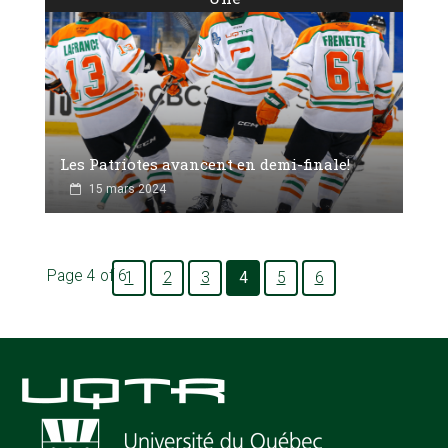
Les Patriotes avancent en demi-finale!
15 mars 2024
Page 4 of 6
1
2
3
4
5
6