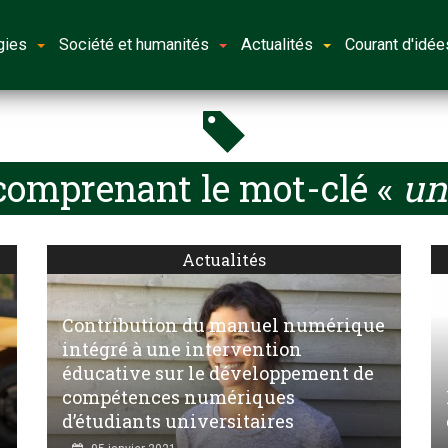
gies
Société et humanités
Actualités
Courant d'idée
 comprenant le mot-clé «
un
Actualités
Contribution du manuel numérique
intégré à une intervention
éducative sur le développement de
compétences numériques
d’étudiants universitaires