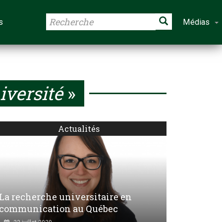
s
Médias
iversité
»
Actualités
La recherche universitaire en
communication au Québec