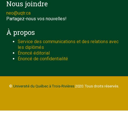
Nous joindre
neo@uqtr.ca
Partagez-nous vos nouvelles!
À propos
Service des communications et des relations avec
les diplômés
Énoncé éditorial
Énoncé de confidentialité
©
Université du Québec à Trois-Rivières
2020. Tous droits réservés.