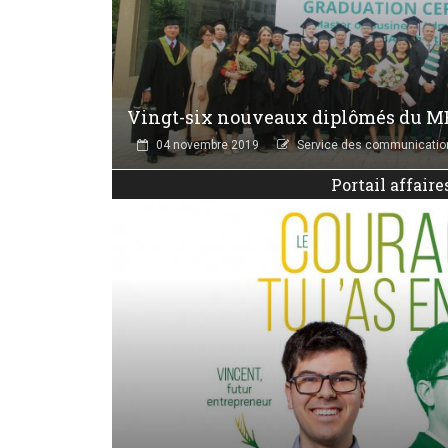
Vingt-six nouveaux diplômés du M
04 novembre 2019
Service des communicatio
Portail affaire