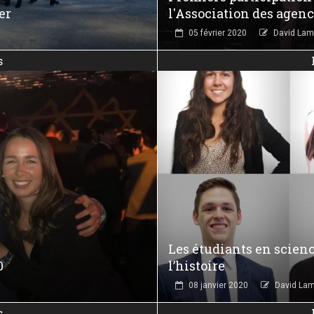
er
l'Association des agen
05 février 2020
David Lam
s
Les étudiants en scien
0
l’histoire
08 janvier 2020
David Lam
s