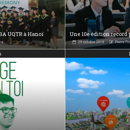
BA UQTR à Hanoï
Une 10e édition record 
ns
29 octobre 2019
Pierre Pi
s