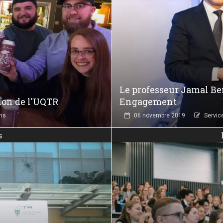
Le professeur Jamal Be
sion de l'UQTR
Engagement
ns
06 novembre 2019
Servic
s