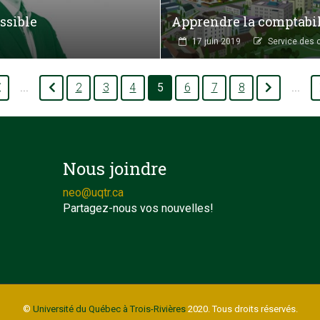
ssible
Apprendre la comptabil
17 juin 2019
Service des
2
3
4
5
6
7
8
...
...
Nous joindre
neo@uqtr.ca
Partagez-nous vos nouvelles!
©
Université du Québec à Trois-Rivières
2020. Tous droits réservés.