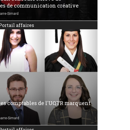
ces de communication créative
arre-Simard
Portail affaires
ces comptables de l'UQTR marquent
arre-Simard
Portail affaires