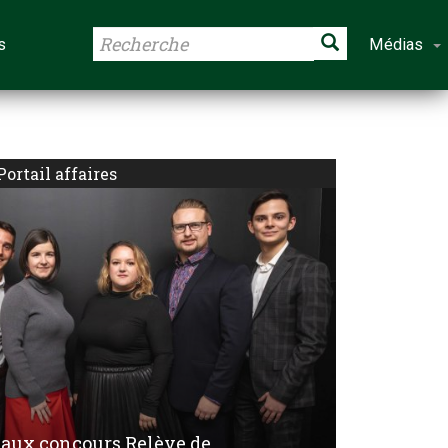
s
Médias
Portail affaires
 aux concours Relève de