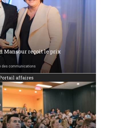
n Mansour reçoit le prix
e des communications
Portail affaires