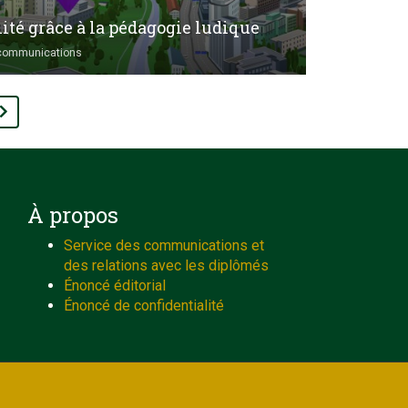
ité grâce à la pédagogie ludique
 communications
À propos
Service des communications et
des relations avec les diplômés
Énoncé éditorial
Énoncé de confidentialité