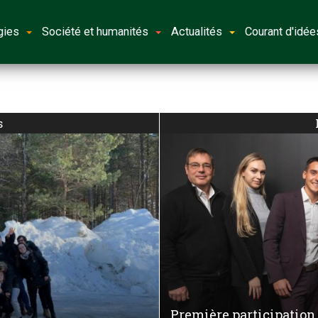
gies
Société et humanités
Actualités
Courant d'idée
s
Première participation