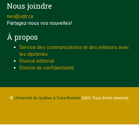
Nous joindre
neo@uqtr.ca
Partagez-nous vos nouvelles!
À propos
Service des communications et des relations avec
les diplômés
Énoncé éditorial
Énoncé de confidentialité
©
Université du Québec à Trois-Rivières
2020. Tous droits réservés.