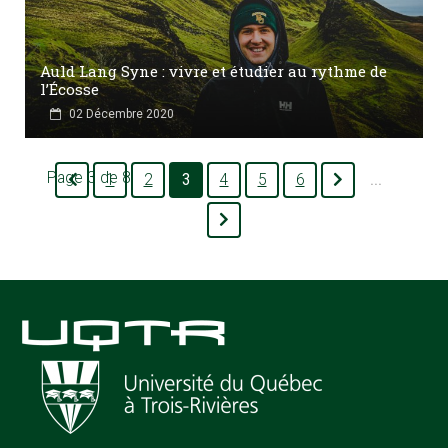
Auld Lang Syne : vivre et étudier au rythme de
l’Écosse
02 Décembre 2020
Page 3 de 8
1
2
3
4
5
6
...