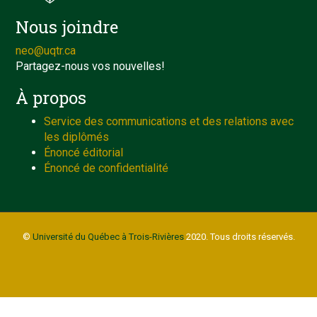
Nous joindre
neo@uqtr.ca
Partagez-nous vos nouvelles!
À propos
Service des communications et des relations avec
les diplômés
Énoncé éditorial
Énoncé de confidentialité
©
Université du Québec à Trois-Rivières
2020. Tous droits réservés.