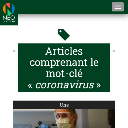
Togg
navi
Articles
comprenant le
mot-clé
«
coronavirus
»
Une