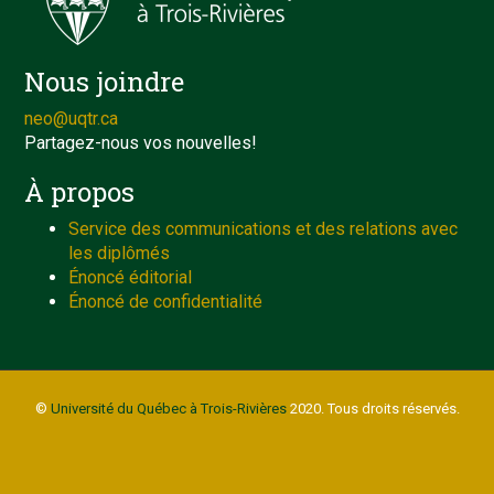
Nous joindre
neo@uqtr.ca
Partagez-nous vos nouvelles!
À propos
Service des communications et des relations avec
les diplômés
Énoncé éditorial
Énoncé de confidentialité
©
Université du Québec à Trois-Rivières
2020. Tous droits réservés.