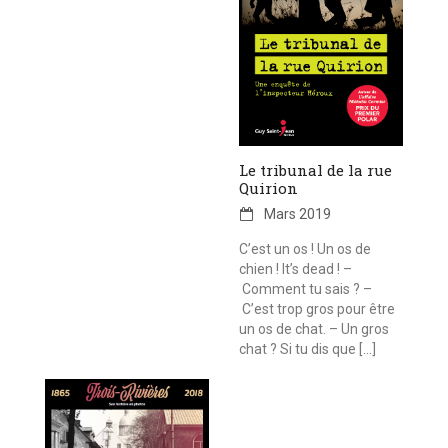
Le tribunal de la rue
Quirion
Mars 2019
C’est un os ! Un os de
chien ! It’s dead ! –
Comment tu sais ? –
C’est trop gros pour être
un os de chat. – Un gros
chat ? Si tu dis que […]