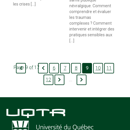
les crises […]
névralgique. Comment
comprendre et évaluer
les traumas
complexes ? Comment
intervenir et intégrer des
pratiques sensibles aux
[…]
Page 9 of 17
6
7
8
9
10
11
...
12
...