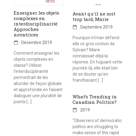
Enseigner les objets
Avant qu'il ne soit
complexes en
trop tard, Marie
interdisciplinarité:
Septembre 2019
Approches
novatrices
Pourquoi m’man défend-
Décembre 2019
elle ce gros cochon de
Sylvain? Marie
Comment enseigner les
connaissait déjà la
objets complexes en
réponse. En fuguant cette
classe? Utiliser
journée-là, elle était loin
l’interdisciplinarité
de se douter qu’en
permettrait de les
franchissant […]
aborder de façon globale
et approfondie en faisant
dialoguer une pluralité de
What’s Trending in
Canadian Politics?
points […]
2019
“Observers of democratic
politics are struggling to
make sense of the rapid