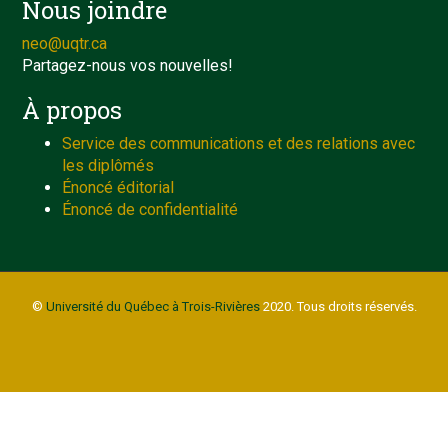
Nous joindre
neo@uqtr.ca
Partagez-nous vos nouvelles!
À propos
Service des communications et des relations avec
les diplômés
Énoncé éditorial
Énoncé de confidentialité
©
Université du Québec à Trois-Rivières
2020. Tous droits réservés.