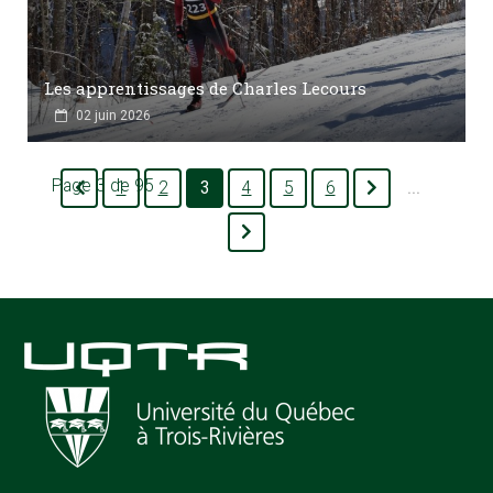
Les apprentissages de Charles Lecours
02 juin 2026
Page 3 de 95
1
2
3
4
5
6
...